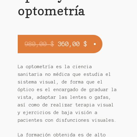
optometría
El
El
980,00
$
360,00
$
precio
precio
original
actual
La optometría es la ciencia
sanitaria no médica que estudia el
era:
es:
sistema visual, de forma que el
980,00 $.
360,00 $.
óptico es el encargado de graduar la
vista, adaptar las lentes o gafas,
así como de realizar terapia visual
y ejercicios de baja visión a
pacientes con disfunciones visuales.
La formación obtenida es de alto