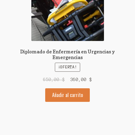
Diplomado de Enfermería en Urgencias y
Emergencias
¡OFERTA!
El
El
650,00
$
360,00
$
precio
precio
Añadir al carrito
original
actual
era:
es:
650,00 $.
360,00 $.