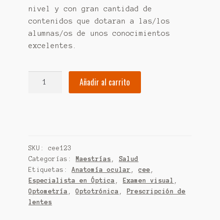
nivel y con gran cantidad de
contenidos que dotaran a las/los
alumnas/os de unos conocimientos
excelentes.
Maestría
Añadir al carrito
en
óptica
y
optometría
cantidad
SKU:
cee123
Categorías:
Maestrías
,
Salud
Etiquetas:
Anatomía ocular
,
cee
,
Especialista en Óptica
,
Examen visual
,
Optometría
,
Optotrónica
,
Prescripción de
lentes