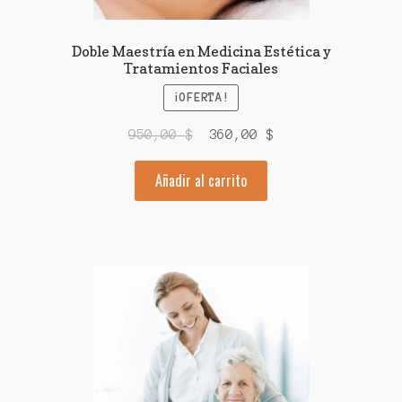
Doble Maestría en Medicina Estética y
Tratamientos Faciales
¡OFERTA!
El
El
950,00
$
360,00
$
precio
precio
Añadir al carrito
original
actual
era:
es:
950,00 $.
360,00 $.