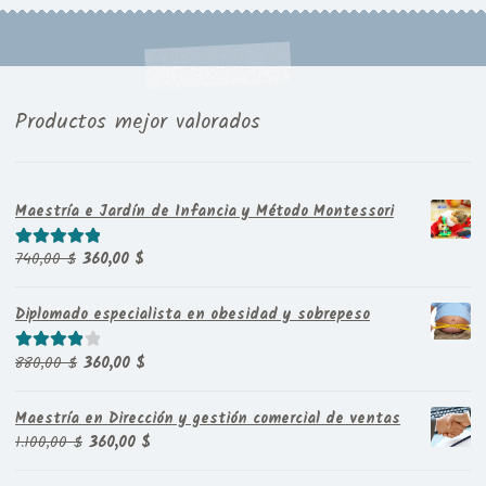
Productos mejor valorados
Maestría e Jardín de Infancia y Método Montessori
El
El
740,00
$
360,00
$
Valorado con
precio
precio
5.00
de 5
original
actual
Diplomado especialista en obesidad y sobrepeso
era:
es:
740,00 $.
360,00 $.
El
El
880,00
$
360,00
$
Valorado
precio
precio
con
4.00
original
actual
de 5
Maestría en Dirección y gestión comercial de ventas
era:
es:
El
El
1.100,00
$
360,00
$
880,00 $.
360,00 $.
precio
precio