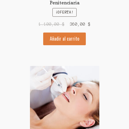
Penitenciaria
¡OFERTA!
El
El
1.100,00
$
360,00
$
precio
precio
Añadir al carrito
original
actual
era:
es:
1.100,00 $.
360,00 $.