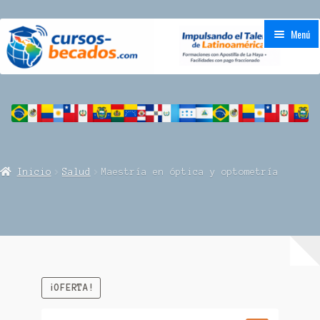
Ir
Ir
Menú
a
al
la
contenido
navegación
Inicio
Acreditación Universitaria
CAMPUS
Inicio
Salud
Maestría en óptica y optometría
FAQs
Tienda
Carrito
¡OFERTA!