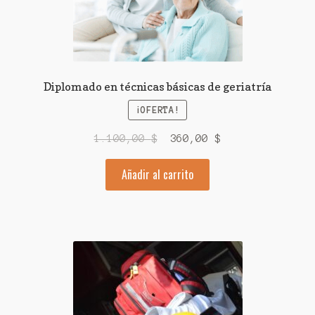
Diplomado en técnicas básicas de geriatría
¡OFERTA!
El
El
1.100,00
$
360,00
$
precio
precio
Añadir al carrito
original
actual
era:
es:
1.100,00 $.
360,00 $.