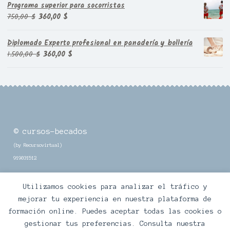
original
actual
Programa superior para socorristas
era:
es:
El
El
750,00
$
360,00
$
1.100,00 $.
360,00 $.
precio
precio
original
actual
Diplomado Experto profesional en panadería y bollería
era:
es:
El
El
1.500,00
$
360,00
$
750,00 $.
360,00 $.
precio
precio
original
actual
era:
es:
1.500,00 $.
360,00 $.
© cursos-becados
(by Recursovirtual)
919031512
Utilizamos cookies para analizar el tráfico y
mejorar tu experiencia en nuestra plataforma de
formación online. Puedes aceptar todas las cookies o
© Cursos Online Becados con Certificación –
gestionar tus preferencias. Consulta nuestra