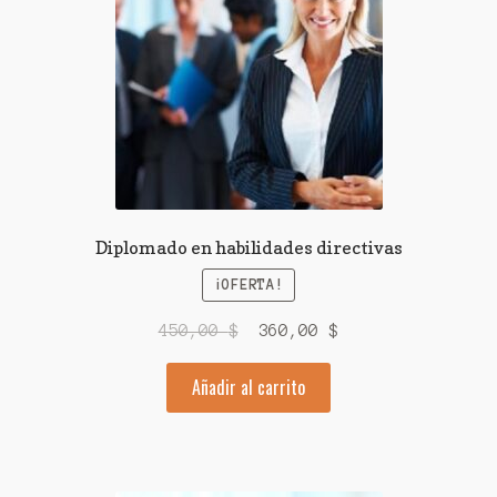
Diplomado en habilidades directivas
¡OFERTA!
El
El
450,00
$
360,00
$
precio
precio
Añadir al carrito
original
actual
era:
es:
450,00 $.
360,00 $.