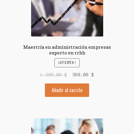
Maestría en administración empresas
experto en rrhh
¡OFERTA!
El
El
1.400,00
$
360,00
$
precio
precio
Añadir al carrito
original
actual
era:
es:
1.400,00 $.
360,00 $.