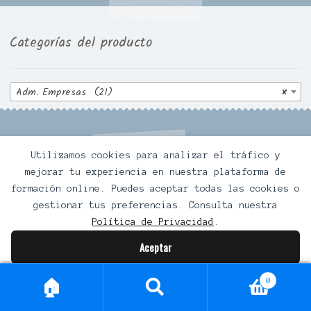
Categorías del producto
Adm. Empresas (21)
×
Utilizamos cookies para analizar el tráfico y
mejorar tu experiencia en nuestra plataforma de
Productos mejor valorados
formación online. Puedes aceptar todas las cookies o
gestionar tus preferencias. Consulta nuestra
Política de Privacidad
.
Maestría e Jardín de Infancia y Método Montessori
Aceptar
El
El
740,00
$
360,00
$
Valorado con
Preferencias de cookies
Rechazar
precio
precio
0
5.00
de 5
Buscar
Buscar
original
actual
Diplomado especialista en obesidad y sobrepeso