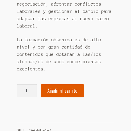
negociación, afrontar conflictos
laborales y gestionar el cambio para
adaptar las empresas al nuevo marco
laboral.
La formación obtenida es de alto
nivel y con gran cantidad de
contenidos que dotaran a las/los
alumnas/os de unos conocimientos
excelentes.
Maestría
Añadir al carrito
en
coaching
&
igualdad
de
SKU:
cee098-1-1