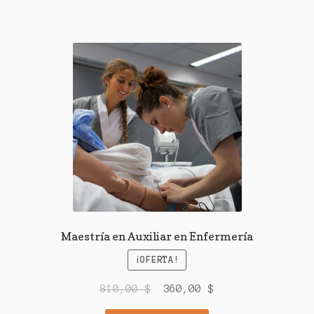
750,00 $.
360,00 $.
Maestría en Auxiliar en Enfermería
¡OFERTA!
El
El
810,00
$
360,00
$
precio
precio