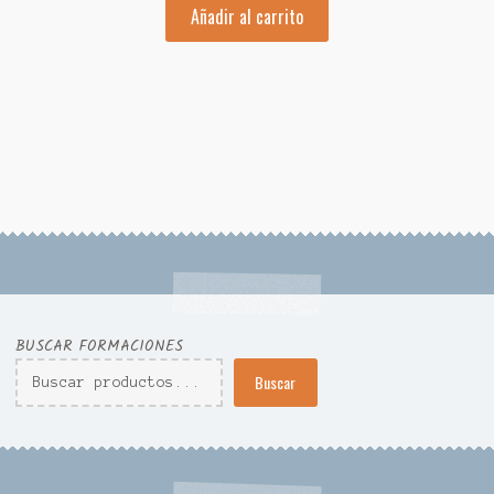
Añadir al carrito
original
actual
era:
es:
810,00 $.
360,00 $.
BUSCAR FORMACIONES
Buscar