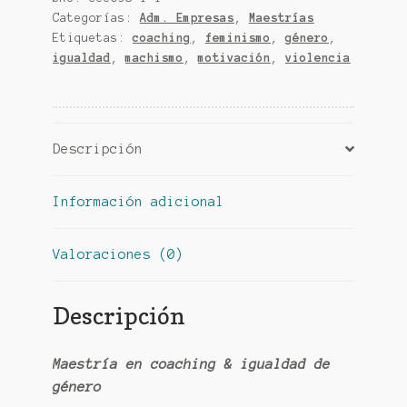
género
Categorías:
Adm. Empresas
,
Maestrías
cantidad
Etiquetas:
coaching
,
feminismo
,
género
,
igualdad
,
machismo
,
motivación
,
violencia
Descripción
Información adicional
Valoraciones (0)
Descripción
Maestría en coaching & igualdad de
género