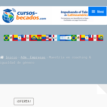
Ir
Ir
Menú
a
al
la
contenido
navegación
Inicio
Acreditación Universitaria
CAMPUS
Inicio
Adm. Empresas
Maestría en coaching &
igualdad de género
FAQs
Tienda
Carrito
¡OFERTA!