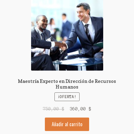
Maestría Experto en Dirección de Recursos
Humanos
¡OFERTA!
El
El
750,00
$
360,00
$
precio
precio
Añadir al carrito
original
actual
era:
es: