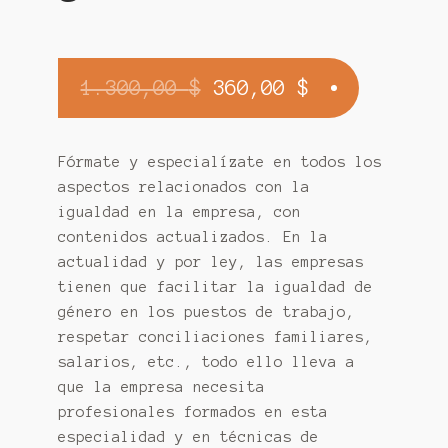
El
El
1.300,00
$
360,00
$
precio
precio
original
actual
Fórmate y especialízate en todos los
aspectos relacionados con la
era:
es:
igualdad en la empresa, con
1.300,00 $.
360,00 $.
contenidos actualizados. En la
actualidad y por ley, las empresas
tienen que facilitar la igualdad de
género en los puestos de trabajo,
respetar conciliaciones familiares,
salarios, etc., todo ello lleva a
que la empresa necesita
profesionales formados en esta
especialidad y en técnicas de