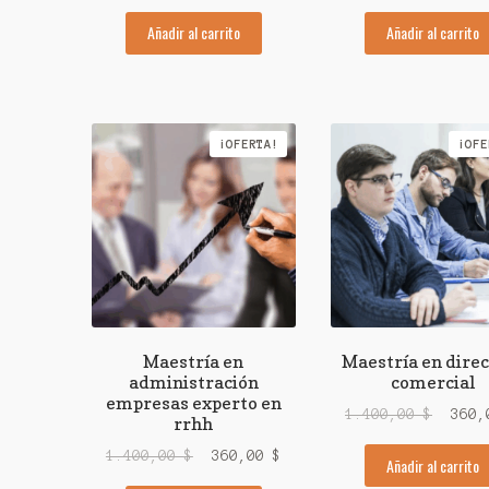
precio
precio
preci
Añadir al carrito
Añadir al carrito
original
actual
origi
era:
es:
era:
1.500,00 $.
360,00 $.
1.100
¡OFERTA!
¡OFE
Maestría en
Maestría en dire
administración
comercial
empresas experto en
El
1.400,00
$
360
rrhh
preci
El
El
1.400,00
$
360,00
$
Añadir al carrito
origi
precio
precio
era: