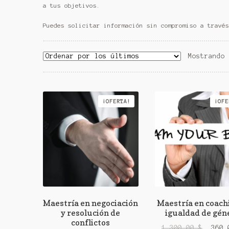
a tus objetivos.
Puedes solicitar información sin compromiso a travé
Mostrando 
¡OFERTA!
¡OFE
Maestría en negociación
Maestría en coach
y resolución de
igualdad de gén
conflictos
El
1.300,00
$
360