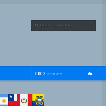
Buscar
Buscar
por:
0,00
$
0 productos