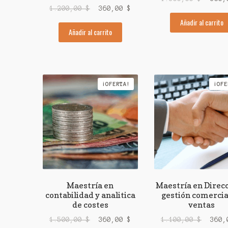
El
El
1.200,00
$
360,00
$
preci
precio
precio
Añadir al carrito
origi
Añadir al carrito
original
actual
era:
era:
es:
1.300
1.200,00 $.
360,00 $.
¡OFERTA!
¡OFE
Maestría en
Maestría en Direcc
contabilidad y analitica
gestión comercia
de costes
ventas
El
El
El
1.500,00
$
360,00
$
1.100,00
$
360