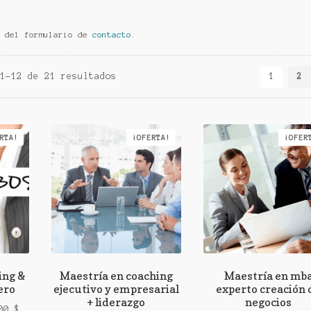
s del formulario de
contacto
.
Ordenado
1–12 de 21 resultados
1
2
por
los
últimos
RTA!
¡OFERTA!
¡OFER
ing &
Maestría en coaching
Maestría en mb
ero
ejecutivo y empresarial
experto creación 
+ liderazgo
negocios
El
,00
$