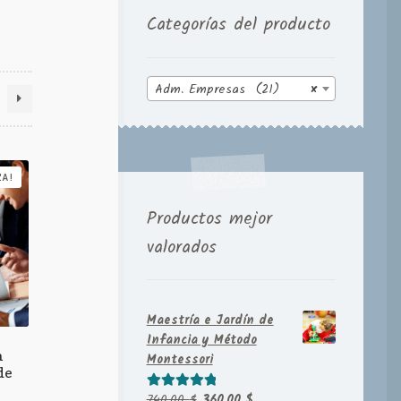
Categorías del producto
Adm. Empresas (21)
×
TA!
Productos mejor
valorados
Maestría e Jardín de
Infancia y Método
a
Montessori
de
El
El
740,00
$
360,00
$
Valorado con